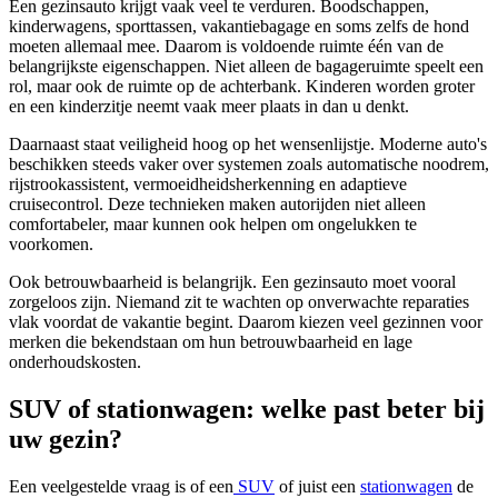
Een gezinsauto krijgt vaak veel te verduren. Boodschappen,
kinderwagens, sporttassen, vakantiebagage en soms zelfs de hond
moeten allemaal mee. Daarom is voldoende ruimte één van de
belangrijkste eigenschappen. Niet alleen de bagageruimte speelt een
rol, maar ook de ruimte op de achterbank. Kinderen worden groter
en een kinderzitje neemt vaak meer plaats in dan u denkt.
Daarnaast staat veiligheid hoog op het wensenlijstje. Moderne auto's
beschikken steeds vaker over systemen zoals automatische noodrem,
rijstrookassistent, vermoeidheidsherkenning en adaptieve
cruisecontrol. Deze technieken maken autorijden niet alleen
comfortabeler, maar kunnen ook helpen om ongelukken te
voorkomen.
Ook betrouwbaarheid is belangrijk. Een gezinsauto moet vooral
zorgeloos zijn. Niemand zit te wachten op onverwachte reparaties
vlak voordat de vakantie begint. Daarom kiezen veel gezinnen voor
merken die bekendstaan om hun betrouwbaarheid en lage
onderhoudskosten.
SUV of stationwagen: welke past beter bij
uw gezin?
Een veelgestelde vraag is of een
SUV
of juist een
stationwagen
de