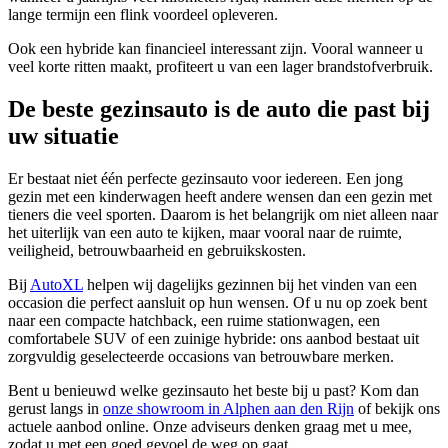
lange termijn een flink voordeel opleveren.
Ook een hybride kan financieel interessant zijn. Vooral wanneer u
veel korte ritten maakt, profiteert u van een lager brandstofverbruik.
De beste gezinsauto is de auto die past bij
uw situatie
Er bestaat niet één perfecte gezinsauto voor iedereen. Een jong
gezin met een kinderwagen heeft andere wensen dan een gezin met
tieners die veel sporten. Daarom is het belangrijk om niet alleen naar
het uiterlijk van een auto te kijken, maar vooral naar de ruimte,
veiligheid, betrouwbaarheid en gebruikskosten.
Bij
AutoXL
helpen wij dagelijks gezinnen bij het vinden van een
occasion die perfect aansluit op hun wensen. Of u nu op zoek bent
naar een compacte hatchback, een ruime stationwagen, een
comfortabele SUV of een zuinige hybride: ons aanbod bestaat uit
zorgvuldig geselecteerde occasions van betrouwbare merken.
Bent u benieuwd welke gezinsauto het beste bij u past? Kom dan
gerust langs in
onze showroom in Alphen aan den Rijn
of bekijk ons
actuele aanbod online. Onze adviseurs denken graag met u mee,
zodat u met een goed gevoel de weg op gaat.