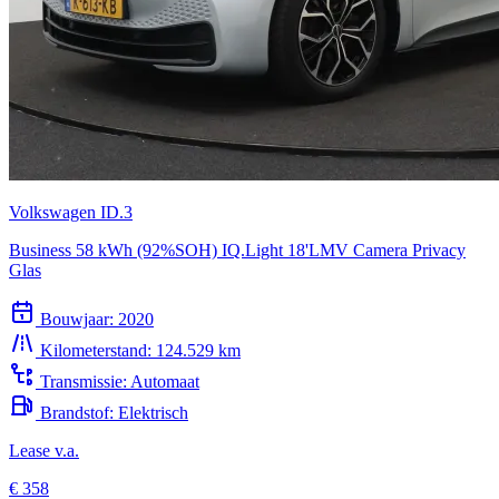
Volkswagen ID.3
Business 58 kWh (92%SOH) IQ.Light 18'LMV Camera Privacy
Glas
Bouwjaar:
2020
Kilometerstand:
124.529 km
Transmissie:
Automaat
Brandstof:
Elektrisch
Lease v.a.
€ 358