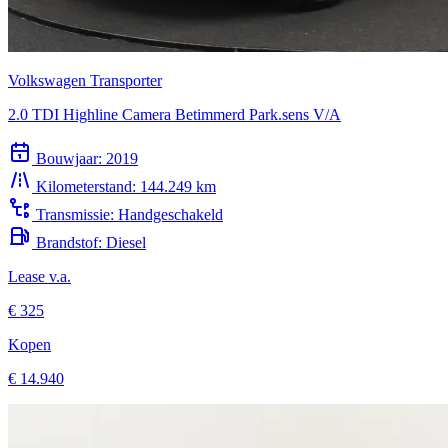
Volkswagen Transporter
2.0 TDI Highline Camera Betimmerd Park.sens V/A
Bouwjaar:
2019
Kilometerstand:
144.249 km
Transmissie:
Handgeschakeld
Brandstof:
Diesel
Lease v.a.
€ 325
Kopen
€ 14.940