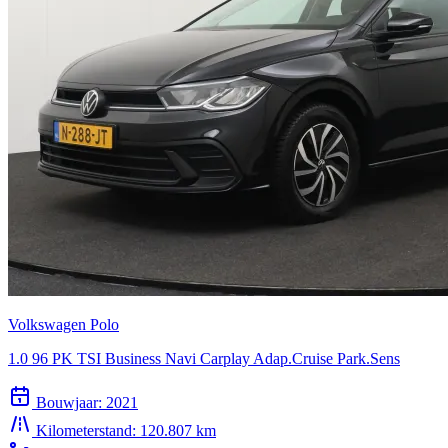
Volkswagen Polo
1.0 96 PK TSI Business Navi Carplay Adap.Cruise Park.Sens
Bouwjaar:
2021
Kilometerstand:
120.807 km