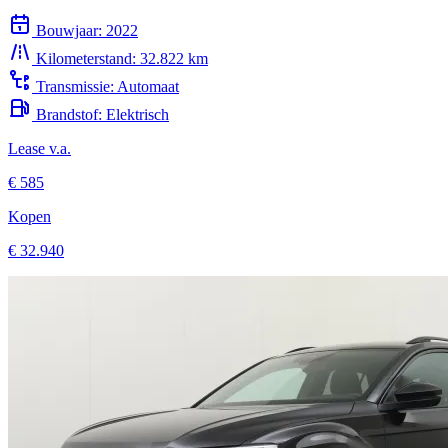
Bouwjaar:
2022
Kilometerstand:
32.822 km
Transmissie:
Automaat
Brandstof:
Elektrisch
Lease v.a.
€ 585
Kopen
€ 32.940