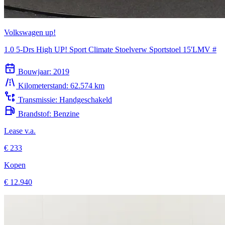
Volkswagen up!
1.0 5-Drs High UP! Sport Climate Stoelverw Sportstoel 15'LMV #
Bouwjaar:
2019
Kilometerstand:
62.574 km
Transmissie:
Handgeschakeld
Brandstof:
Benzine
Lease v.a.
€ 233
Kopen
€ 12.940