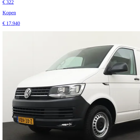
€ 322
Kopen
€ 17.940