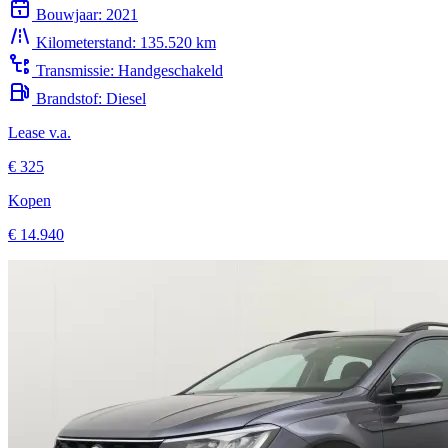
Bouwjaar:
2021
Kilometerstand:
135.520 km
Transmissie:
Handgeschakeld
Brandstof:
Diesel
Lease v.a.
€ 325
Kopen
€ 14.940