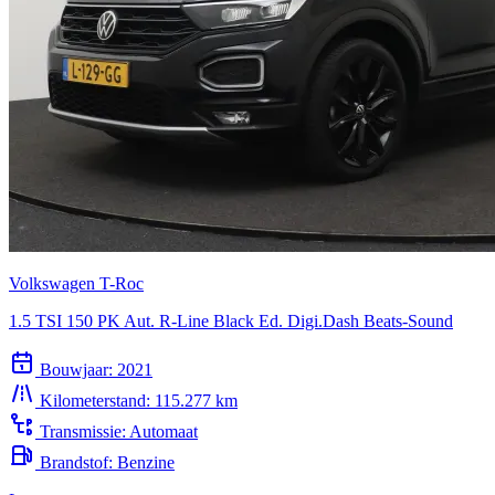
Volkswagen T-Roc
1.5 TSI 150 PK Aut. R-Line Black Ed. Digi.Dash Beats-Sound
Bouwjaar:
2021
Kilometerstand:
115.277 km
Transmissie:
Automaat
Brandstof:
Benzine