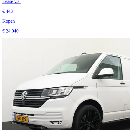
Lease v.a.
€ 443
Kopen
€ 24.940