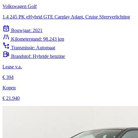
Volkswagen Golf
1.4 245 PK eHybrid GTE Carplay Adapt. Cruise Sfeerverlichting
Bouwjaar:
2021
Kilometerstand:
98.243 km
Transmissie:
Automaat
Brandstof:
Hybride benzine
Lease v.a.
€ 394
Kopen
€ 21.940