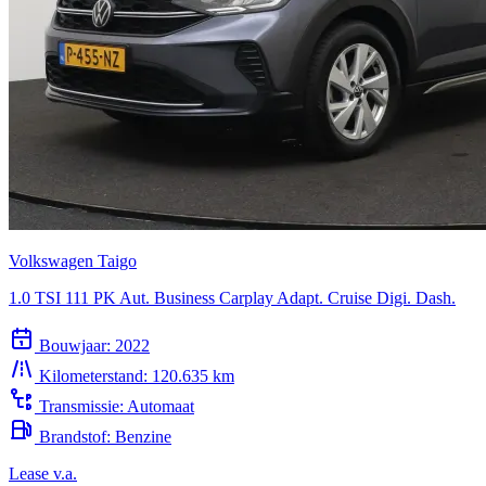
Volkswagen Taigo
1.0 TSI 111 PK Aut. Business Carplay Adapt. Cruise Digi. Dash.
Bouwjaar:
2022
Kilometerstand:
120.635 km
Transmissie:
Automaat
Brandstof:
Benzine
Lease v.a.