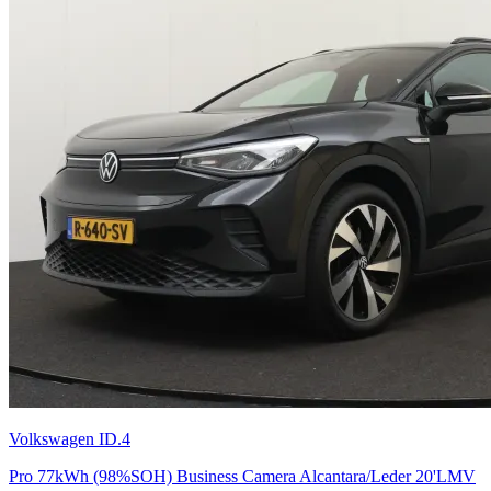
Volkswagen ID.4
Pro 77kWh (98%SOH) Business Camera Alcantara/Leder 20'LMV