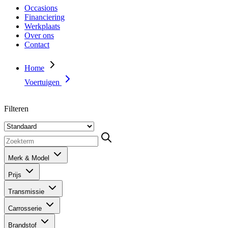
Occasions
Financiering
Werkplaats
Over ons
Contact
Home
Voertuigen
Filteren
Merk & Model
Prijs
Transmissie
Carrosserie
Brandstof