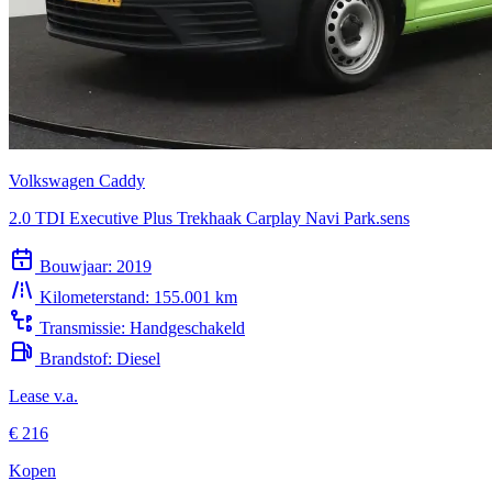
Volkswagen Caddy
2.0 TDI Executive Plus Trekhaak Carplay Navi Park.sens
Bouwjaar:
2019
Kilometerstand:
155.001 km
Transmissie:
Handgeschakeld
Brandstof:
Diesel
Lease v.a.
€ 216
Kopen