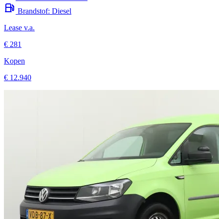
Brandstof:
Diesel
Lease v.a.
€ 281
Kopen
€ 12.940