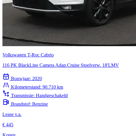
Volkswagen T-Roc Cabrio
116 PK BlackLine Camera Adap.Cruise Stoelverw. 18'LMV
Bouwjaar:
2020
Kilometerstand:
90.710 km
Transmissie:
Handgeschakeld
Brandstof:
Benzine
Lease v.a.
€ 445
Kopen