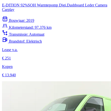
E-DITION 92%SOH Warmtepomp Digi.Dashboard Leder Camera
Carplay
Bouwjaar:
2019
Kilometerstand:
97.376 km
Transmissie:
Automaat
Brandstof:
Elektrisch
Lease v.a.
€ 251
Kopen
€ 13.940