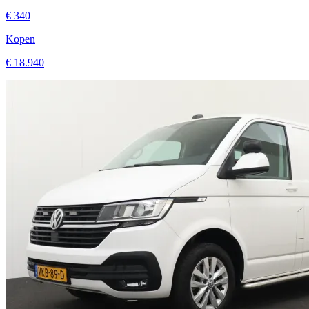
€ 340
Kopen
€ 18.940