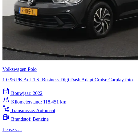
Volkswagen Polo
1.0 96 PK Aut. TSI Business Digi.Dash Adapt.Cruise Carplay foto
Bouwjaar:
2022
Kilometerstand:
118.451 km
Transmissie:
Automaat
Brandstof:
Benzine
Lease v.a.