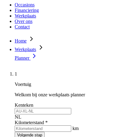
Occasions
Financiering
Werkplaats
Over ons
Contact
Home
Werkplaats
Planner
1
Voertuig
Welkom bij onze werkplaats planner
Kenteken
NL
Kilometerstand *
km
Volgende stap