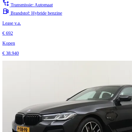
Brandstof:
Hybride benzine
Lease v.a.
€ 692
Kopen
€ 38.940