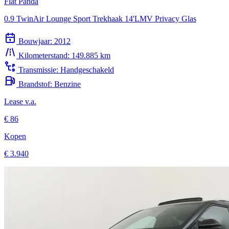
0.9 TwinAir Lounge Sport Trekhaak 14'LMV Privacy Glas
Bouwjaar:
2012
Kilometerstand:
149.885 km
Transmissie:
Handgeschakeld
Brandstof:
Benzine
Lease v.a.
€ 86
Kopen
€ 3.940