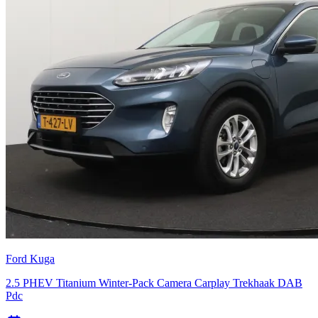
Ford Kuga
2.5 PHEV Titanium Winter-Pack Camera Carplay Trekhaak DAB
Pdc
Bouwjaar:
2023