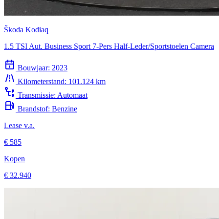
Škoda Kodiaq
1.5 TSI Aut. Business Sport 7-Pers Half-Leder/Sportstoelen Camera
Bouwjaar:
2023
Kilometerstand:
101.124 km
Transmissie:
Automaat
Brandstof:
Benzine
Lease v.a.
€ 585
Kopen
€ 32.940