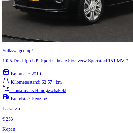
Volkswagen up!
1.0 5-Drs High UP! Sport Climate Stoelverw Sportstoel 15'LMV #
Bouwjaar:
2019
Kilometerstand:
62.574 km
Transmissie:
Handgeschakeld
Brandstof:
Benzine
Lease v.a.
€ 233
Kopen
€ 12.940