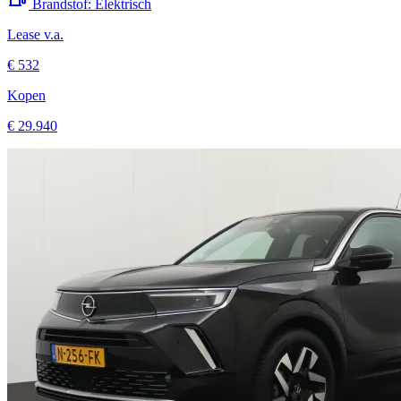
Lease v.a.
€ 532
Kopen
€ 29.940