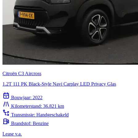
Citroën C3 Aircross
1.2T 111 PK Black-Style Navi Carplay LED Privacy Glas
Bouwjaar:
2022
Kilometerstand:
36.821 km
Transmissie:
Handgeschakeld
Brandstof:
Benzine
Lease v.a.
€ 287