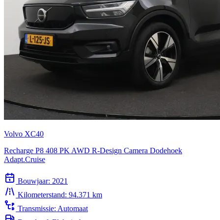
Volvo XC40
Recharge P8 408 PK AWD R-Design Camera Dodehoek
Adapt.Cruise
Bouwjaar:
2021
Kilometerstand:
94.371 km
Transmissie:
Automaat
Brandstof:
Elektrisch