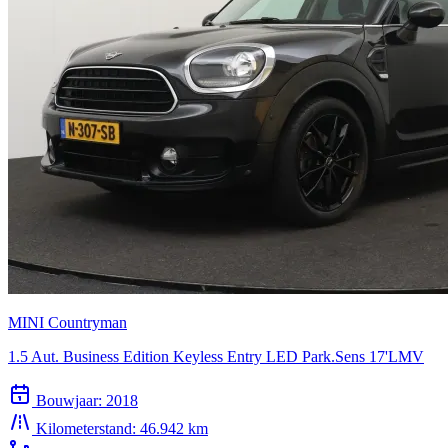
MINI Countryman
1.5 Aut. Business Edition Keyless Entry LED Park.Sens 17'LMV
Bouwjaar:
2018
Kilometerstand:
46.942 km
Transmissie:
Automaat