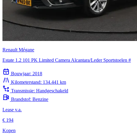
Renault Mégane
Estate 1.2 101 PK Limited Camera Alcantara/Leder Sportstoelen #
Bouwjaar:
2018
Kilometerstand:
134.441 km
Transmissie:
Handgeschakeld
Brandstof:
Benzine
Lease v.a.
€ 194
Kopen
€ 8.940