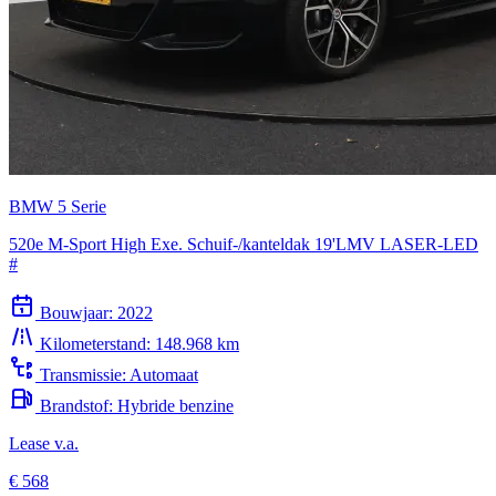
BMW 5 Serie
520e M-Sport High Exe. Schuif-/kanteldak 19'LMV LASER-LED
#
Bouwjaar:
2022
Kilometerstand:
148.968 km
Transmissie:
Automaat
Brandstof:
Hybride benzine
Lease v.a.
€ 568
Kopen