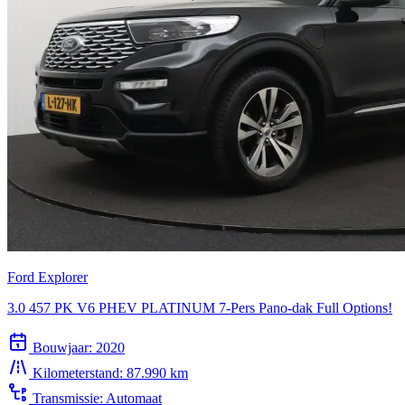
Ford Explorer
3.0 457 PK V6 PHEV PLATINUM 7-Pers Pano-dak Full Options!
Bouwjaar:
2020
Kilometerstand:
87.990 km
Transmissie:
Automaat
Brandstof:
Hybride benzine