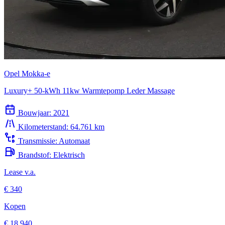
Opel Mokka-e
Luxury+ 50-kWh 11kw Warmtepomp Leder Massage
Bouwjaar:
2021
Kilometerstand:
64.761 km
Transmissie:
Automaat
Brandstof:
Elektrisch
Lease v.a.
€ 340
Kopen
€ 18.940