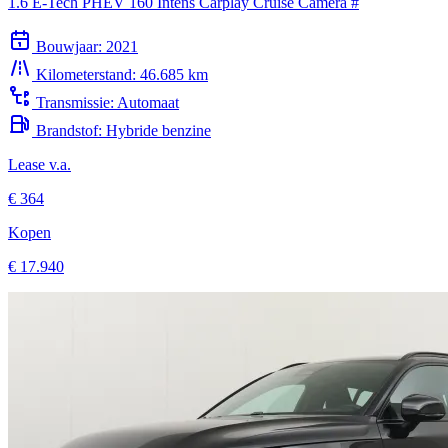
Bouwjaar:
2021
Kilometerstand:
46.685 km
Transmissie:
Automaat
Brandstof:
Hybride benzine
Lease v.a.
€ 364
Kopen
€ 17.940