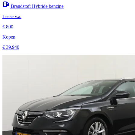
Lease v.a.
€ 800
Kopen
€ 39.940