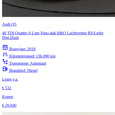
Audi Q5
40 TDI Quattro S-Line Pano-dak B&O Luchtvering RS/Leder
Digi.Dash
Bouwjaar:
2018
Kilometerstand:
136.090 km
Transmissie:
Automaat
Brandstof:
Diesel
Lease v.a.
€ 532
Kopen
€ 29.940