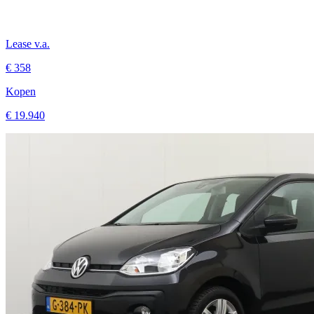
Lease v.a.
€ 358
Kopen
€ 19.940