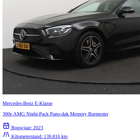
Mercedes-Benz E-Klasse
300e AMG Night-Pack Pano-dak Memory Burmester
Bouwjaar:
2023
Kilometerstand:
139.816 km
Transmissie:
Automaat