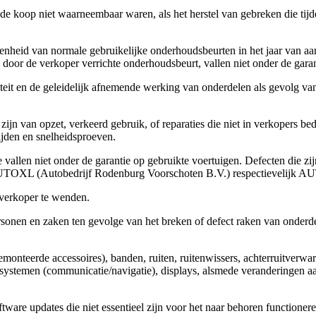
n de koop niet waarneembaar waren, als het herstel van gebreken die tij
egenheid van normale gebruikelijke onderhoudsbeurten in het jaar van 
 door de verkoper verrichte onderhoudsbeurt, vallen niet onder de garan
iteit en de geleidelijk afnemende werking van onderdelen als gevolg van
ijn van opzet, verkeerd gebruik, of reparaties die niet in verkopers bed
ijden en snelheidsproeven.
 vallen niet onder de garantie op gebruikte voertuigen. Defecten die 
bij AUTOXL (Autobedrijf Rodenburg Voorschoten B.V.) respectievelij
e verkoper te wenden.
personen en zaken ten gevolge van het breken of defect raken van onder
gemonteerde accessoires), banden, ruiten, ruitenwissers, achterruitverwa
ystemen (communicatie/navigatie), displays, alsmede veranderingen aan 
ftware updates die niet essentieel zijn voor het naar behoren functione