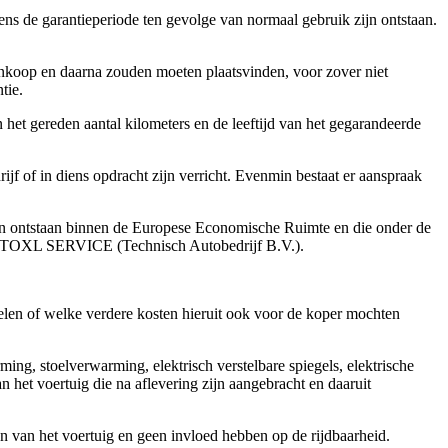
dens de garantieperiode ten gevolge van normaal gebruik zijn ontstaan.
aankoop en daarna zouden moeten plaatsvinden, voor zover niet
tie.
 het gereden aantal kilometers en de leeftijd van het gegarandeerde
rijf of in diens opdracht zijn verricht. Evenmin bestaat er aanspraak
zijn ontstaan binnen de Europese Economische Ruimte en die onder de
k AUTOXL SERVICE (Technisch Autobedrijf B.V.).
delen of welke verdere kosten hieruit ook voor de koper mochten
rming, stoelverwarming, elektrisch verstelbare spiegels, elektrische
het voertuig die na aflevering zijn aangebracht en daaruit
ren van het voertuig en geen invloed hebben op de rijdbaarheid.