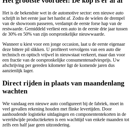
Het grootste voordeel: De kop is er al af
Het is de bekendste wet in de automotive sector: een nieuwe auto
schrijft in het eerste jaar het hardst af. Zodra de wielen de drempel
van de showroom passeren, verdampt de eerste forse hap van de
restwaarde. Gemiddeld verliest een auto in de eerste drie jaar tussen
de 30% en 50% van zijn oorspronkelijke nieuwwaarde.
Wanneer u kiest voor een jonge occasion, laat u de eerste eigenaar
deze bittere pil slikken. U profiteert vervolgens van een auto die
technisch en optisch vrijwel in nieuwstaat verkeert, maar dan voor
een fractie van de oorspronkelijke consumentenadviesprijs. Uw
afschrijving per gereden kilometer ligt de komende jaren dus
aanzienlijk lager.
Direct rijden in plaats van maandenlang
wachten
Wie vandaag een nieuwe auto configureert bij de fabriek, moet in
veel gevallen rekening houden met flinke levertijden. Door
aanhoudende logistieke uitdagingen en componententekorten in de
wereldwijde productieketen is een wachttijd van enkele maanden tot
zelfs een half jaar geen uitzondering.