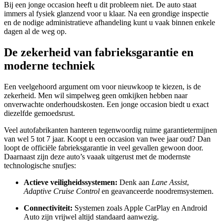
Bij een jonge occasion heeft u dit probleem niet. De auto staat
immers al fysiek glanzend voor u klaar. Na een grondige inspectie
en de nodige administratieve afhandeling kunt u vaak binnen enkele
dagen al de weg op.
De zekerheid van fabrieksgarantie en
moderne techniek
Een veelgehoord argument om voor nieuwkoop te kiezen, is de
zekerheid. Men wil simpelweg geen omkijken hebben naar
onverwachte onderhoudskosten. Een jonge occasion biedt u exact
diezelfde gemoedsrust.
Veel autofabrikanten hanteren tegenwoordig ruime garantietermijnen
van wel 5 tot 7 jaar. Koopt u een occasion van twee jaar oud? Dan
loopt de officiële fabrieksgarantie in veel gevallen gewoon door.
Daarnaast zijn deze auto’s vaaak uitgerust met de modernste
technologische snufjes:
Actieve veiligheidssystemen:
Denk aan
Lane Assist
,
Adaptive Cruise Control
en geavanceerde noodremsystemen.
Connectiviteit:
Systemen zoals Apple CarPlay en Android
Auto zijn vrijwel altijd standaard aanwezig.