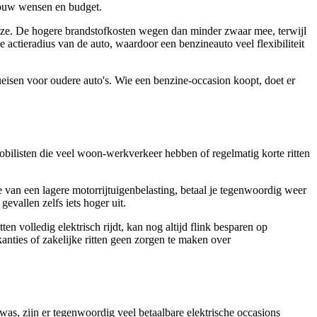
 jouw wensen en budget.
keuze. De hogere brandstofkosten wegen dan minder zwaar mee, terwijl
 actieradius van de auto, waardoor een benzineauto veel flexibiliteit
isen voor oudere auto's. Wie een benzine-occasion koopt, doet er
bilisten die veel woon-werkverkeer hebben of regelmatig korte ritten
 van een lagere motorrijtuigenbelasting, betaal je tegenwoordig weer
evallen zelfs iets hoger uit.
en volledig elektrisch rijdt, kan nog altijd flink besparen op
kanties of zakelijke ritten geen zorgen te maken over
was, zijn er tegenwoordig veel betaalbare elektrische occasions