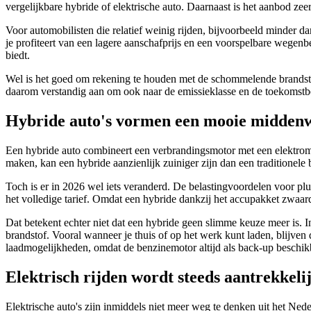
vergelijkbare hybride of elektrische auto. Daarnaast is het aanbod ze
Voor automobilisten die relatief weinig rijden, bijvoorbeeld minder 
je profiteert van een lagere aanschafprijs en een voorspelbare wegenb
biedt.
Wel is het goed om rekening te houden met de schommelende brandstof
daarom verstandig aan om ook naar de emissieklasse en de toekomstbe
Hybride auto's vormen een mooie midden
Een hybride auto combineert een verbrandingsmotor met een elektromo
maken, kan een hybride aanzienlijk zuiniger zijn dan een traditionele
Toch is er in 2026 wel iets veranderd. De belastingvoordelen voor pl
het volledige tarief. Omdat een hybride dankzij het accupakket zwaarde
Dat betekent echter niet dat een hybride geen slimme keuze meer is. Int
brandstof. Vooral wanneer je thuis of op het werk kunt laden, blijven 
laadmogelijkheden, omdat de benzinemotor altijd als back-up beschikb
Elektrisch rijden wordt steeds aantrekkeli
Elektrische auto's zijn inmiddels niet meer weg te denken uit het Ned