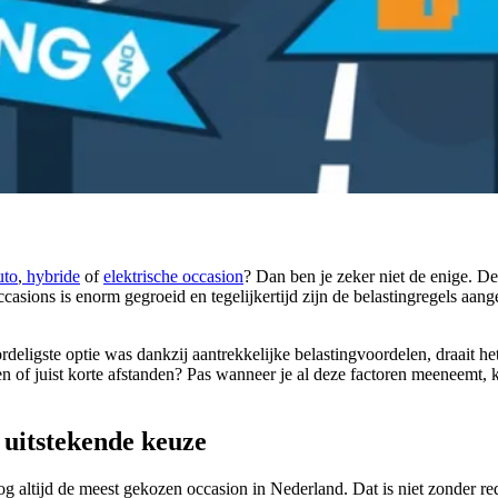
uto
,
hybride
of
elektrische occasion
? Dan ben je zeker niet de enige. De
ccasions is enorm gegroeid en tegelijkertijd zijn de belastingregels aa
rdeligste optie was dankzij aantrekkelijke belastingvoordelen, draait h
ten of juist korte afstanden? Pas wanneer je al deze factoren meeneemt, k
n uitstekende keuze
og altijd de meest gekozen occasion in Nederland. Dat is niet zonder r