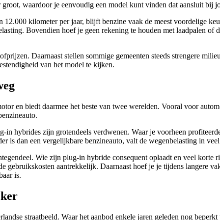
er groot, waardoor je eenvoudig een model kunt vinden dat aansluit bij
dan 12.000 kilometer per jaar, blijft benzine vaak de meest voordelige 
elasting. Bovendien hoef je geen rekening te houden met laadpalen of de
prijzen. Daarnaast stellen sommige gemeenten steeds strengere milieue
stendigheid van het model te kijken.
weg
tor en biedt daarmee het beste van twee werelden. Vooral voor automo
 benzineauto.
ug-in hybrides zijn grotendeels verdwenen. Waar je voorheen profiteerde
r is dan een vergelijkbare benzineauto, valt de wegenbelasting in veel g
egendeel. Wie zijn plug-in hybride consequent oplaadt en veel korte ritt
de gebruikskosten aantrekkelijk. Daarnaast hoef je je tijdens langere va
aar is.
jker
erlandse straatbeeld. Waar het aanbod enkele jaren geleden nog beperkt 