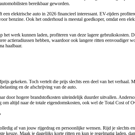
p automobilisten bereikbaar geworden.
een elektrische auto in 2026 financieel interessant. EV-rijders profite
n voor benzine. Ook het onderhoud is meestal goedkoper, omdat een el
f op het werk kunnen laden, profiteren van deze lagere gebruikskosten. 
otere actieradiussen hebben, waardoor ook langere ritten eenvoudiger wo
ma haalbaar.
prijs gekeken. Toch vertelt die prijs slechts een deel van het verhaal. 
elasting en de afschrijving van de auto.
 door hogere brandstofkosten uiteindelijk duurder uitvallen. Andersom 
ig om altijd naar de totale eigendomskosten, ook wel de Total Cost of 
?
volledig af van jouw rijgedrag en persoonlijke wensen. Rijd je slechts 
gste keuze. Maak je dagelijks korte ritten en kun je regelmatig laden, d