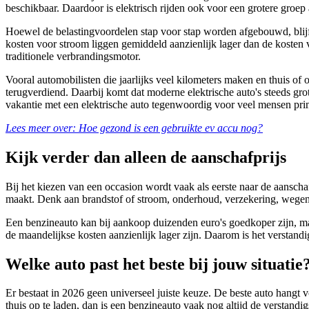
beschikbaar. Daardoor is elektrisch rijden ook voor een grotere groe
Hoewel de belastingvoordelen stap voor stap worden afgebouwd, blijft 
kosten voor stroom liggen gemiddeld aanzienlijk lager dan de koste
traditionele verbrandingsmotor.
Vooral automobilisten die jaarlijks veel kilometers maken en thuis o
terugverdiend. Daarbij komt dat moderne elektrische auto's steeds gr
vakantie met een elektrische auto tegenwoordig voor veel mensen pri
Lees meer over: Hoe gezond is een gebruikte ev accu nog?
Kijk verder dan alleen de aanschafprijs
Bij het kiezen van een occasion wordt vaak als eerste naar de aanschaf
maakt. Denk aan brandstof of stroom, onderhoud, verzekering, wegenb
Een benzineauto kan bij aankoop duizenden euro's goedkoper zijn, maar
de maandelijkse kosten aanzienlijk lager zijn. Daarom is het verstand
Welke auto past het beste bij jouw situatie
Er bestaat in 2026 geen universeel juiste keuze. De beste auto hangt 
thuis op te laden, dan is een benzineauto vaak nog altijd de verstandi