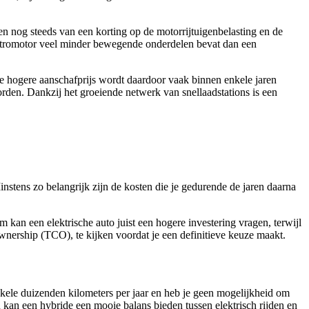
ren nog steeds van een korting op de motorrijtuigenbelasting en de
ektromotor veel minder bewegende onderdelen bevat dan een
De hogere aanschafprijs wordt daardoor vaak binnen enkele jaren
rden. Dankzij het groeiende netwerk van snellaadstations is een
Minstens zo belangrijk zijn de kosten die je gedurende de jaren daarna
kan een elektrische auto juist een hogere investering vragen, terwijl
Ownership (TCO), te kijken voordat je een definitieve keuze maakt.
enkele duizenden kilometers per jaar en heb je geen mogelijkheid om
an kan een hybride een mooie balans bieden tussen elektrisch rijden en