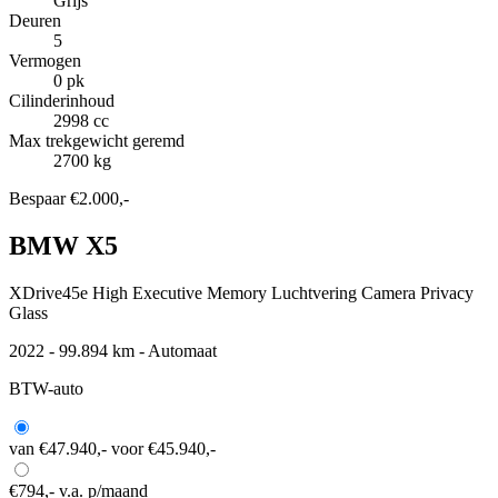
Grijs
Deuren
5
Vermogen
0 pk
Cilinderinhoud
2998 cc
Max trekgewicht geremd
2700 kg
Bespaar €2.000,-
BMW X5
XDrive45e High Executive Memory Luchtvering Camera Privacy
Glass
2022 - 99.894 km - Automaat
BTW-auto
van €47.940,-
voor €45.940,-
€794,-
v.a. p/maand