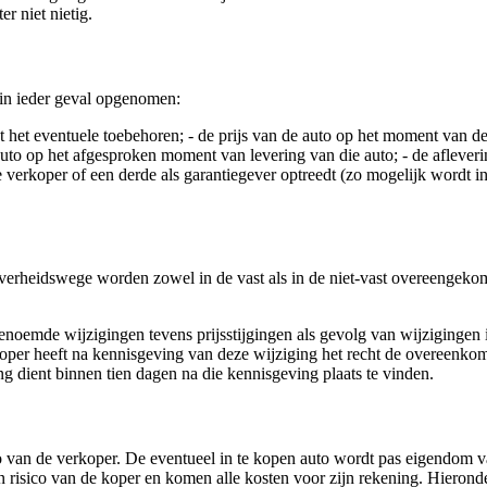
r niet nietig.
 in ieder geval opgenomen:
t het eventuele toebehoren; - de prijs van de auto op het moment van de
auto op het afgesproken moment van levering van die auto; - de afleveri
 verkoper of een derde als garantiegever optreedt (zo mogelijk wordt i
overheidswege worden zowel in de vast als in de niet-vast overeengekome
noemde wijzigingen tevens prijsstijgingen als gevolg van wijzigingen in
er heeft na kennisgeving van deze wijziging het recht de overeenkoms
g dient binnen tien dagen na die kennisgeving plaats te vinden.
isico van de verkoper. De eventueel in te kopen auto wordt pas eigendom 
 en risico van de koper en komen alle kosten voor zijn rekening. Hiero