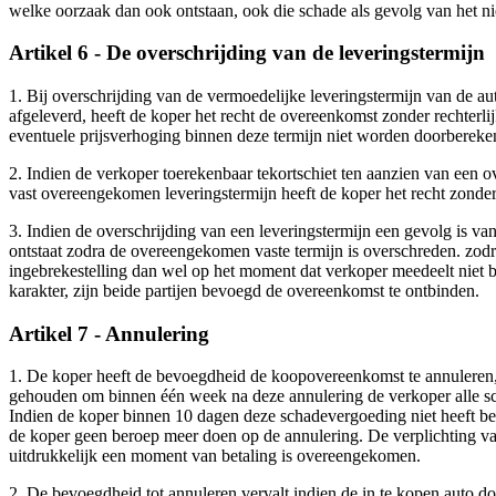
welke oorzaak dan ook ontstaan, ook die schade als gevolg van het n
Artikel 6 - De overschrijding van de leveringstermijn
1. Bij overschrijding van de vermoedelijke leveringstermijn van de aut
afgeleverd, heeft de koper het recht de overeenkomst zonder rechterli
eventuele prijsverhoging binnen deze termijn niet worden doorbereke
2. Indien de verkoper toerekenbaar tekortschiet ten aanzien van een 
vast overeengekomen leveringstermijn heeft de koper het recht zonder
3. Indien de overschrijding van een leveringstermijn een gevolg is v
ontstaat zodra de overeengekomen vaste termijn is overschreden. zodra
ingebrekestelling dan wel op het moment dat verkoper meedeelt niet b
karakter, zijn beide partijen bevoegd de overeenkomst te ontbinden.
Artikel 7 - Annulering
1. De koper heeft de bevoegdheid de koopovereenkomst te annuleren, on
gehouden om binnen één week na deze annulering de verkoper alle sch
Indien de koper binnen 10 dagen deze schadevergoeding niet heeft beta
de koper geen beroep meer doen op de annulering. De verplichting va
uitdrukkelijk een moment van betaling is overeengekomen.
2. De bevoegdheid tot annuleren vervalt indien de in te kopen auto do