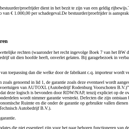
bestuurder/proefrijder dient in het bezit te zijn van een geldig rijbewij
sico van € 1.000,00 per schadegeval.De bestuurder/proefrijder is aanspra
oren
e wettelijke rechten (waaronder het recht ingevolge Boek 7 van het BW 
rijf uit dien hoofde heeft, onverlet gelaten. Bij garagebezoek in verband
an toepassing dan die welke door de fabrikant c.q. importeur wordt ver
ten zoals genoemd in lid 1, de garantie zoals deze eventueel wordt aan
te voertuigen van AUTOXL (Autobedrijf Rodenburg Voorschoten B.V.)” 
dat deze logisch is bevonden door RDW/NAP, tenzij expliciet op de ove
e onderdelen wordt nimmer garantie verstrekt. Defecten die zijn ontsta
Economische Ruimte en die onder de garantie op gebruikte vallen diene
chnisch Autobedrijf B.V.).
garantie.
pdates die niet essentieel zijn voor het naar behoren functioneren van 