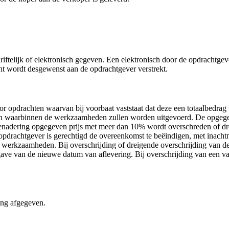
ftelijk of elektronisch gegeven. Een elektronisch door de opdrachtgev
cht wordt desgewenst aan de opdrachtgever verstrekt.
or opdrachten waarvan bij voorbaat vaststaat dat deze een totaalbedrag
 waarbinnen de werkzaamheden zullen worden uitgevoerd. De opgegeven 
 benadering opgegeven prijs met meer dan 10% wordt overschreden of dre
opdrachtgever is gerechtigd de overeenkomst te beëindigen, met inac
e werkzaamheden. Bij overschrijding of dreigende overschrijding van de
ave van de nieuwe datum van aflevering. Bij overschrijding van een vas
ing afgegeven.