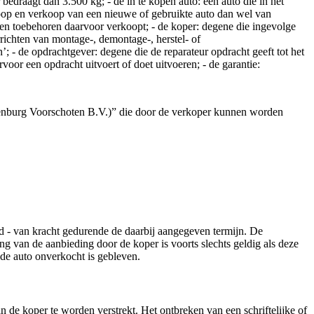
bedraagt dan 3.500 kg; - de in te kopen auto: een auto die in het
op en verkoop van een nieuwe of gebruikte auto dan wel van
en toebehoren daarvoor verkoopt; - de koper: degene die ingevolge
richten van montage-, demontage-, herstel- of
 - de opdrachtgever: degene die de reparateur opdracht geeft tot het
oor een opdracht uitvoert of doet uitvoeren; - de garantie:
denburg Voorschoten B.V.)” die door de verkoper kunnen worden
eld - van kracht gedurende de daarbij aangegeven termijn. De
ng van de aanbieding door de koper is voorts slechts geldig als deze
 de auto onverkocht is gebleven.
an de koper te worden verstrekt. Het ontbreken van een schriftelijke of