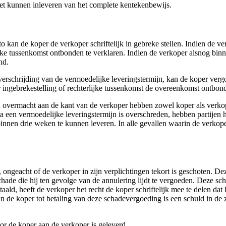
iet kunnen inleveren van het complete kentekenbewijs.
o kan de koper de verkoper schriftelijk in gebreke stellen. Indien de ve
jke tussenkomst ontbonden te verklaren. Indien de verkoper alsnog binne
nd.
overschrijding van de vermoedelijke leveringstermijn, kan de koper ver
 ingebrekestelling of rechterlijke tussenkomst de overeenkomst ontbon
an overmacht aan de kant van de verkoper hebben zowel koper als verko
 een vermoedelijke leveringstermijn is overschreden, hebben partijen h
innen drie weken te kunnen leveren. In alle gevallen waarin de verkop
geacht of de verkoper in zijn verplichtingen tekort is geschoten. Deze
ade die hij ten gevolge van de annulering lijdt te vergoeden. Deze sch
ald, heeft de verkoper het recht de koper schriftelijk mee te delen da
n de koper tot betaling van deze schadevergoeding is een schuld in d
or de koper aan de verkoper is geleverd.