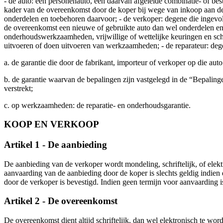
- de auto: een personenauto, een daarvan afgeleide combinatie- of best
kader van de overeenkomst door de koper bij wege van inkoop aan d
onderdelen en toebehoren daarvoor; - de verkoper: degene die ingevo
de overeenkomst een nieuwe of gebruikte auto dan wel onderdelen en 
onderhoudswerkzaamheden, vrijwillige of wettelijke keuringen en scha
uitvoeren of doen uitvoeren van werkzaamheden; - de reparateur: degen
a. de garantie die door de fabrikant, importeur of verkoper op die aut
b. de garantie waarvan de bepalingen zijn vastgelegd in de “Bepal
verstrekt;
c. op werkzaamheden: de reparatie- en onderhoudsgarantie.
KOOP EN VERKOOP
Artikel 1 - De aanbieding
De aanbieding van de verkoper wordt mondeling, schriftelijk, of elekt
aanvaarding van de aanbieding door de koper is slechts geldig indien 
door de verkoper is bevestigd. Indien geen termijn voor aanvaarding i
Artikel 2 - De overeenkomst
De overeenkomst dient altijd schriftelijk, dan wel elektronisch te wor