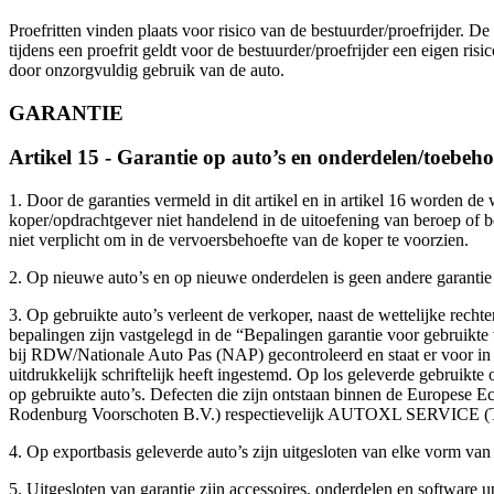
Proefritten vinden plaats voor risico van de bestuurder/proefrijder. De 
tijdens een proefrit geldt voor de bestuurder/proefrijder een eigen ri
door onzorgvuldig gebruik van de auto.
GARANTIE
Artikel 15 - Garantie op auto’s en onderdelen/toebeh
1. Door de garanties vermeld in dit artikel en in artikel 16 worden d
koper/opdrachtgever niet handelend in de uitoefening van beroep of bed
niet verplicht om in de vervoersbehoefte van de koper te voorzien.
2. Op nieuwe auto’s en op nieuwe onderdelen is geen andere garantie v
3. Op gebruikte auto’s verleent de verkoper, naast de wettelijke rech
bepalingen zijn vastgelegd in de “Bepalingen garantie voor gebruik
bij RDW/Nationale Auto Pas (NAP) gecontroleerd en staat er voor in 
uitdrukkelijk schriftelijk heeft ingestemd. Op los geleverde gebruikt
op gebruikte auto’s. Defecten die zijn ontstaan binnen de Europese 
Rodenburg Voorschoten B.V.) respectievelijk AUTOXL SERVICE (Te
4. Op exportbasis geleverde auto’s zijn uitgesloten van elke vorm van 
5. Uitgesloten van garantie zijn accessoires, onderdelen en software u