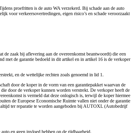
s.Tijdens proefritten is de auto WA verzekerd. Bij schade aan de auto
kelijk voor verkeersovertredingen, eigen risico’s en schade veroorzaakt
dat de zaak bij aflevering aan de overeenkomst beantwoordt) die een
 met de garantie bedoeld in dit artikel en in artikel 16 is de verkoper
strekt, en de wettelijke rechten zoals genoemd in lid 1.
geschaft door de koper in de vorm van een garantiepakket waarvan de
die door de verkoper kunnen worden verstrekt. De verkoper heeft de
reenkomst is vermeld dat deze onlogisch is, terwijl de koper hiermee
an buiten de Europese Economische Ruimte vallen niet onder de garantie
n altijd ter reparatie te worden aangeboden bij AUTOXL (Autobedrijf
de auto en geen invloed hebben op de rijdbaarheid.