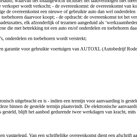
elauto, waarvan het totaalgewicht inclusief het laadvermogen niet meer 
e verkoper wordt verkocht; - de overeenkomst: de overeenkomst van ko
lge de overeenkomst een nieuwe of gebruikte auto dan wel onderdelen 
toebehoren daarvoor koopt; - de opdracht: de overeenkomst tot het ver
detaxaties, elk afzonderlijk of tezamen aangeduid als ‘werkzaamheden’;
e die met betrekking tot een auto en/of onderdelen en toebehoren daarv
o’s, onderdelen en toebehoren wordt verstrekt;
ingen garantie voor gebruikte voertuigen van AUTOXL (Autobedrijf Ro
ronisch uitgebracht en is - indien een termijn voor aanvaarding is gest
deze binnen de gestelde termijn plaatsvindt. De elektronische aanvaardi
s gesteld, blijft het aanbod gedurende twee werkdagen van kracht, mits
den vastgelegd. Van een schriftelijke overeenkomst dient een afschrift a